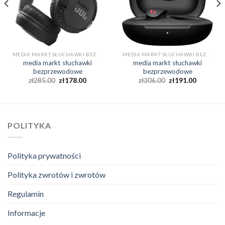
MEDIA MARKT SŁUCHAWKI BEZPRZEWODOWE
MEDIA MARKT SŁUCHAWKI BEZPRZEWODOWE
media markt słuchawki
media markt słuchawki
bezprzewodowe
bezprzewodowe
zł
285.00
zł
178.00
zł
306.00
zł
191.00
POLITYKA
Polityka prywatności
Polityka zwrotów i zwrotów
Regulamin
Informacje