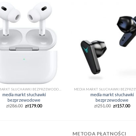
MEDIA MARKT SŁUCHAWKI BEZPRZEWODOWE
media markt słuchawki
media markt słuchawki
bezprzewodowe
bezprzewodowe
zł
286.00
zł
179.00
zł
251.00
zł
157.00
METODA PŁATNOŚCI