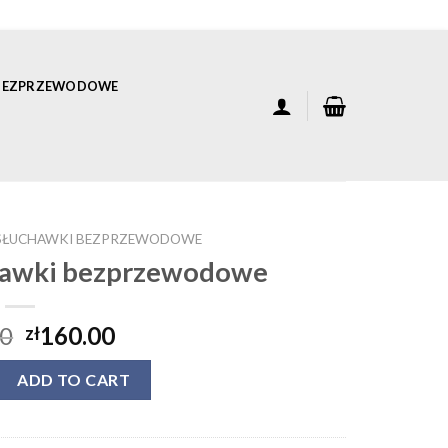
 BEZPRZEWODOWE
 SŁUCHAWKI BEZPRZEWODOWE
hawki bezprzewodowe
00
160.00
zł
uchawki bezprzewodowe quantity
ADD TO CART