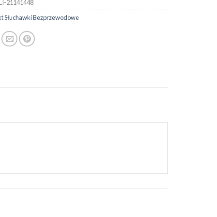
LI-21141448
t Słuchawki Bezprzewodowe