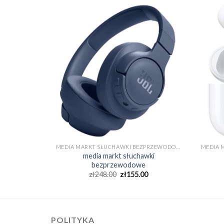
MEDIA MARKT SŁUCHAWKI BEZPRZEWODOWE
MEDIA MARKT SŁUCHAWKI BEZPRZEWODOWE
wki
media markt słuchawki
e
bezprzewodowe
0
zł
248.00
zł
155.00
POLITYKA