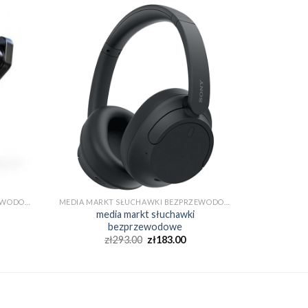
MEDIA MARKT SŁUCHAWKI BEZPRZEWODOWE
MEDIA MARKT SŁUCHAWKI BEZPRZEWODOWE
media markt słuchawki
bezprzewodowe
zł
293.00
zł
183.00