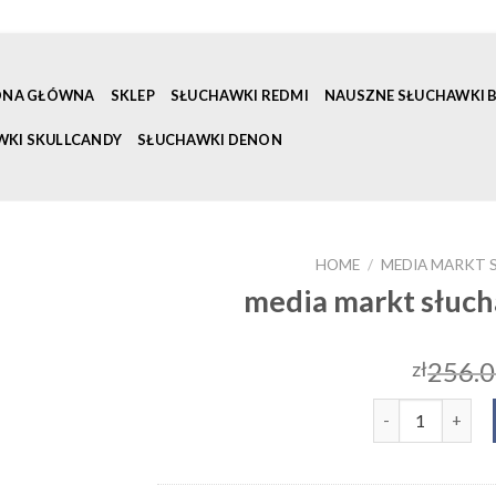
ONA GŁÓWNA
SKLEP
SŁUCHAWKI REDMI
NAUSZNE SŁUCHAWKI
WKI SKULLCANDY
SŁUCHAWKI DENON
HOME
/
MEDIA MARKT
media markt słuc
256.
zł
media markt sł