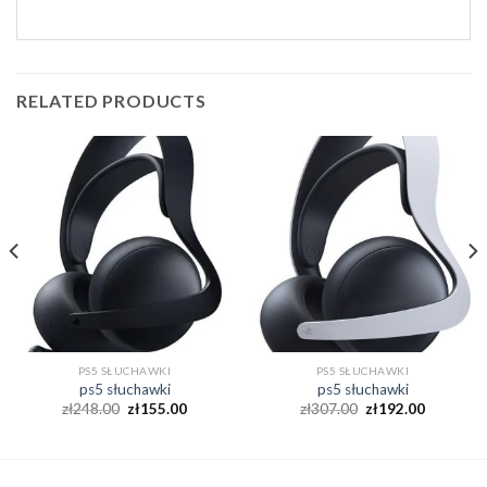
RELATED PRODUCTS
PS5 SŁUCHAWKI
PS5 SŁUCHAWKI
ps5 słuchawki
ps5 słuchawki
zł
248.00
zł
155.00
zł
307.00
zł
192.00