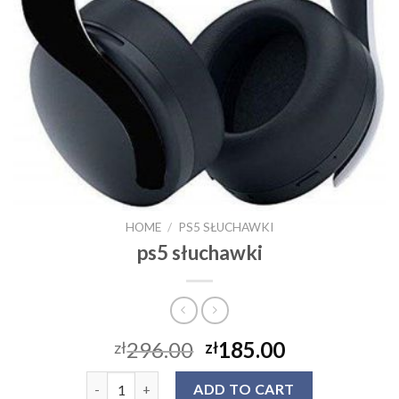
HOME
/
PS5 SŁUCHAWKI
ps5 słuchawki
296.00
185.00
zł
zł
ps5 słuchawki quantity
ADD TO CART