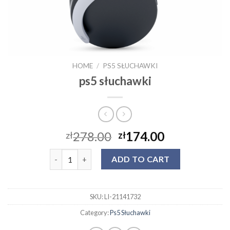
HOME
/
PS5 SŁUCHAWKI
ps5 słuchawki
278.00
174.00
zł
zł
ps5 słuchawki quantity
ADD TO CART
SKU:
LI-21141732
Category:
Ps5 Słuchawki