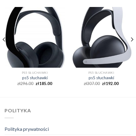
PS5 SŁUCHAWKI
PS5 SŁUCHAWKI
ps5 słuchawki
ps5 słuchawki
zł
296.00
zł
185.00
zł
307.00
zł
192.00
POLITYKA
Polityka prywatności