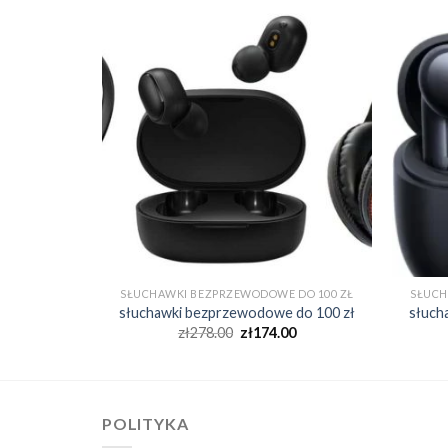
 DO 100 ZŁ
SŁUCHAWKI BEZPRZEWODOWE DO 100 ZŁ
SŁUCH
 do 100 zł
słuchawki bezprzewodowe do 100 zł
słuch
0
zł
278.00
zł
174.00
POLITYKA