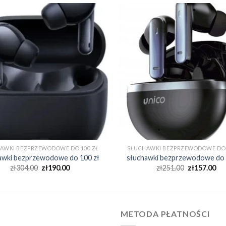
AWKI BEZPRZEWODOWE DO 100 ZŁ
SŁUCHAWKI BEZPRZEWODOWE DO 
awki bezprzewodowe do 100 zł
słuchawki bezprzewodowe do 
zł
304.00
zł
190.00
zł
251.00
zł
157.00
METODA PŁATNOŚCI