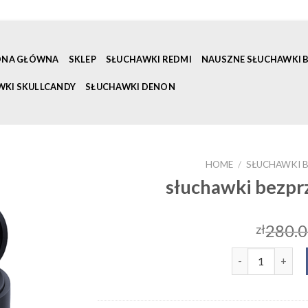
ONA GŁÓWNA
SKLEP
SŁUCHAWKI REDMI
NAUSZNE SŁUCHAWKI
WKI SKULLCANDY
SŁUCHAWKI DENON
HOME
/
SŁUCHAWKI 
słuchawki bezpr
280.
zł
słuchawki bezpr