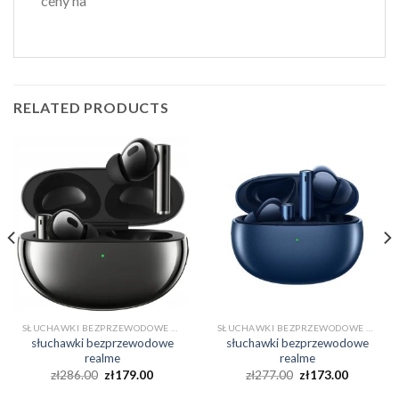
ceny na
RELATED PRODUCTS
SŁUCHAWKI BEZPRZEWODOWE REALME
SŁUCHAWKI BEZPRZEWODOWE REALME
słuchawki bezprzewodowe
słuchawki bezprzewodowe
realme
realme
zł
286.00
zł
179.00
zł
277.00
zł
173.00