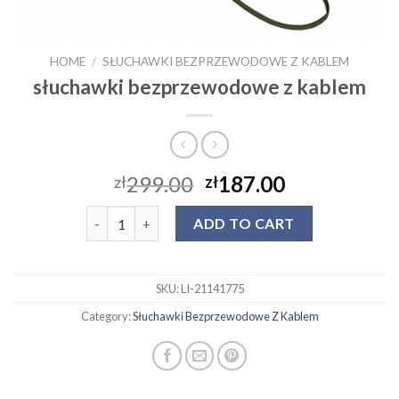
HOME
/
SŁUCHAWKI BEZPRZEWODOWE Z KABLEM
słuchawki bezprzewodowe z kablem
299.00
187.00
zł
zł
słuchawki bezprzewodowe z kablem quantity
ADD TO CART
SKU:
LI-21141775
Category:
Słuchawki Bezprzewodowe Z Kablem