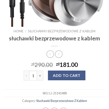
HOME
/
SŁUCHAWKI BEZPRZEWODOWE Z KABLEM
słuchawki bezprzewodowe z kablem
290.00
181.00
zł
zł
słuchawki bezprzewodowe z kablem quantity
ADD TO CART
SKU:
LI-21141488
Category:
Słuchawki Bezprzewodowe Z Kablem