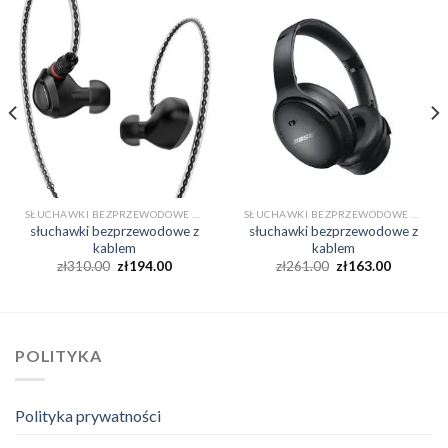
SŁUCHAWKI BEZPRZEWODOWE Z KABLEM
SŁUCHAWKI BEZPRZEWODOWE Z KABLEM
słuchawki bezprzewodowe z
słuchawki bezprzewodowe z
kablem
kablem
zł
310.00
zł
194.00
zł
261.00
zł
163.00
POLITYKA
Polityka prywatności