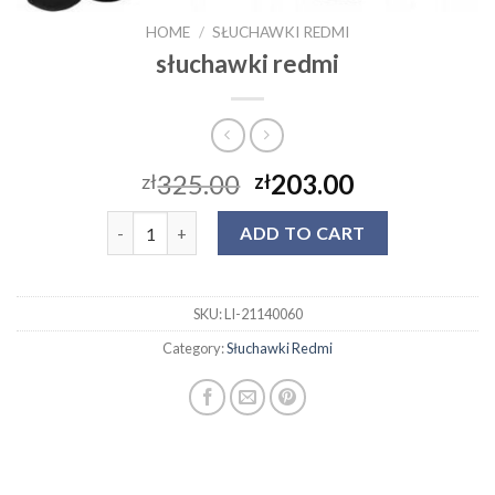
HOME
/
SŁUCHAWKI REDMI
słuchawki redmi
325.00
203.00
zł
zł
słuchawki redmi quantity
ADD TO CART
SKU:
LI-21140060
Category:
Słuchawki Redmi