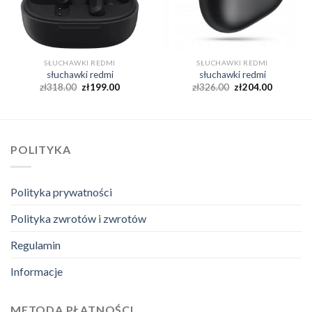
SŁUCHAWKI REDMI
SŁUCHAWKI REDMI
słuchawki redmi
słuchawki redmi
zł
318.00
zł
199.00
zł
326.00
zł
204.00
POLITYKA
Polityka prywatności
Polityka zwrotów i zwrotów
Regulamin
Informacje
METODA PŁATNOŚCI