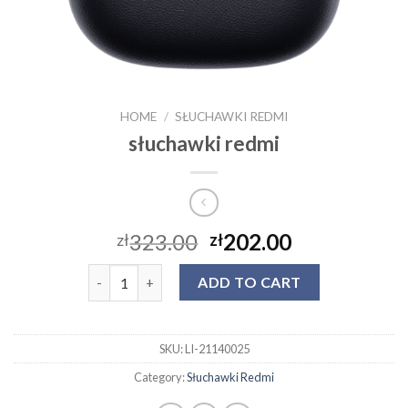
HOME
/
SŁUCHAWKI REDMI
słuchawki redmi
323.00
202.00
zł
zł
słuchawki redmi quantity
ADD TO CART
SKU:
LI-21140025
Category:
Słuchawki Redmi