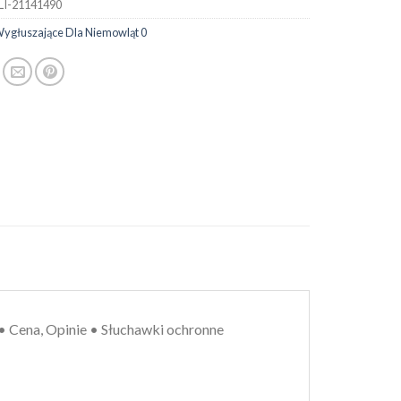
LI-21141490
Wygłuszające Dla Niemowląt 0
, Opinie • Słuchawki ochronne