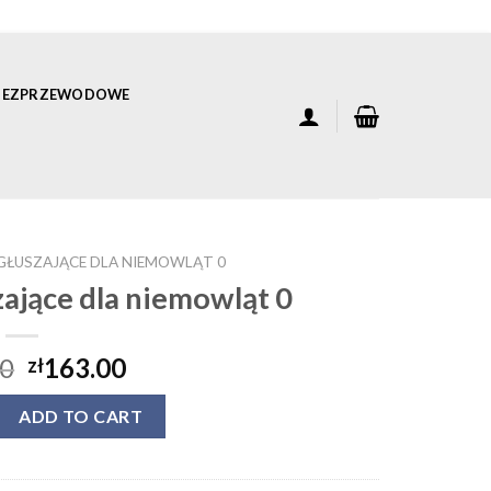
 BEZPRZEWODOWE
ŁUSZAJĄCE DLA NIEMOWLĄT 0
ające dla niemowląt 0
00
163.00
zł
szające dla niemowląt 0 quantity
ADD TO CART