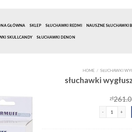
ONA GŁÓWNA
SKLEP
SŁUCHAWKI REDMI
NAUSZNE SŁUCHAWKI
WKI SKULLCANDY
SŁUCHAWKI DENON
HOME
/
SŁUCHAWKI WYG
słuchawki wygłusz
261.
zł
słuchawki wygłu