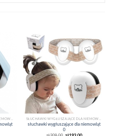
SŁUCHAWKI WYGŁUSZAJĄCE DLA NIEMOWLĄT 0
SŁUCHAWKI WYGŁUSZAJĄCE DLA NIEMOWLĄT 0
emowląt
słuchawki wygłuszające dla niemowląt
0
zł
309.00
zł
193.00