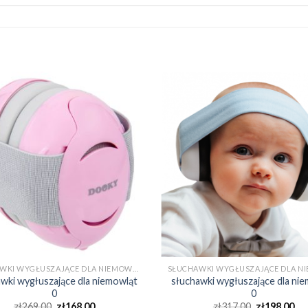
SŁUCHAWKI WYGŁUSZAJĄCE DLA NIEMOWLĄT 0
wki wygłuszające dla niemowląt
słuchawki wygłuszające dla ni
0
0
zł
269.00
zł
168.00
zł
317.00
zł
198.00