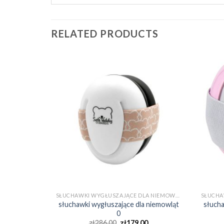
RELATED PRODUCTS
SŁUCHAWKI WYGŁUSZAJĄCE DLA NIEMOWLĄT 0
SŁUCHAWKI WYGŁUSZAJĄCE DLA NIEMOWLĄT 0
a niemowląt
słuchawki wygłuszające dla niemowląt
słucha
0
0
zł
286.00
zł
179.00