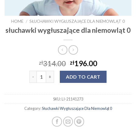
HOME
/
SŁUCHAWKI WYGŁUSZAJĄCE DLA NIEMOWLĄT 0
słuchawki wygłuszające dla niemowląt 0
314.00
196.00
zł
zł
słuchawki wygłuszające dla niemowląt 0 quantity
ADD TO CART
SKU:
LI-21141273
Category:
Słuchawki Wygłuszające Dla Niemowląt 0