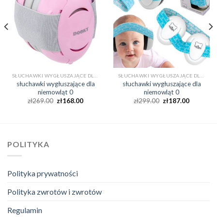
SŁUCHAWKI WYGŁUSZAJĄCE DLA NIEMOWLĄT 0
SŁUCHAWKI WYGŁUSZAJĄCE DLA NIEMOWLĄT 0
słuchawki wygłuszające dla
słuchawki wygłuszające dla
niemowląt 0
niemowląt 0
zł
269.00
zł
168.00
zł
299.00
zł
187.00
POLITYKA
Polityka prywatności
Polityka zwrotów i zwrotów
Regulamin