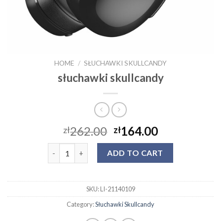
HOME
/
SŁUCHAWKI SKULLCANDY
słuchawki skullcandy
262.00
164.00
zł
zł
słuchawki skullcandy quantity
ADD TO CART
SKU:
LI-21140109
Category:
Słuchawki Skullcandy