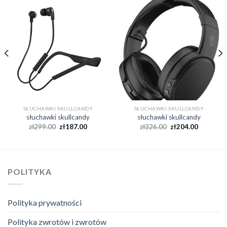
SŁUCHAWKI SKULLCANDY
SŁUCHAWKI SKULLCANDY
słuchawki skullcandy
słuchawki skullcandy
zł
299.00
zł
187.00
zł
326.00
zł
204.00
POLITYKA
Polityka prywatności
Polityka zwrotów i zwrotów