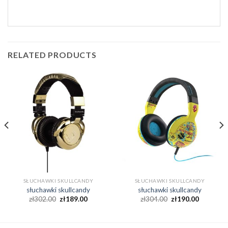
RELATED PRODUCTS
SŁUCHAWKI SKULLCANDY
SŁUCHAWKI SKULLCANDY
słuchawki skullcandy
słuchawki skullcandy
zł
302.00
zł
189.00
zł
304.00
zł
190.00