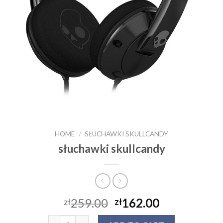
HOME
/
SŁUCHAWKI SKULLCANDY
słuchawki skullcandy
259.00
162.00
zł
zł
słuchawki skullcandy quantity